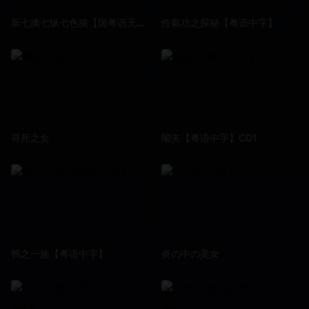
新七擒七纵七色狼【国粤语无字】CD2
性氣功之探秘【粤语中字】
寻死之女
閹夫【粤语中字】CD1
鸭之一族【粤语中字】
炎の中の美女