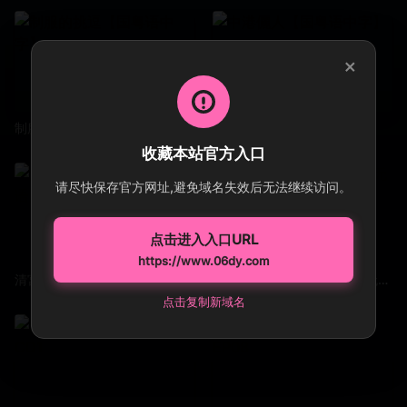
×
制服的挑逗【国粤语中字】
中港儷人【国粤语中字】
收藏本站官方入口
请尽快保存官方网址,避免域名失效后无法继续访问。
点击进入入口URL
https://www.06dy.com
清宮性史之重振皇風【国语无字】
蓬莱仙山之江山美人【无语无字】EP05-06
点击复制新域名