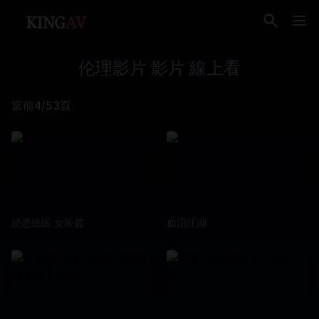
伦理影片 影片 線上看
當前4/53頁
続悪徳医 女医篇
血泪江湖